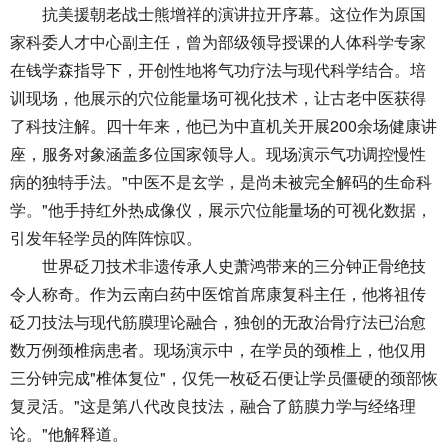
抗美援朝老战士熊增祥的演讲拉开序幕。这位作为原国
家科委人才中心副主任，曾为部级领导授课的人体科学专家
在钱学森指导下，开创性地将气功疗法与现代科学结合。培
训现场，他展示的穴位能量场可视化技术，让古老中医获得
了科技注解。四十年来，他已为中直机关开展200余场健康讲
座，服务对象涵盖多位国家领导人。现场演示气功调控慢性
病的独特手法。"中医不是玄学，是尚未被完全解码的生命科
学。"他手持红外热成像仪，展示穴位能量场的可视化数据，
引发年轻学员的阵阵惊叹。
世界砭刀技术非遗传承人史萧鸿带来的三分钟正骨绝技
令人称奇。作为云南白药中医馆首席康复科主任，他将祖传
砭刀技法与现代筋膜理论融合，独创的无敌治骨疗法已治愈
数万例颈椎病患者。现场演示中，在学员的颈椎上，他仅用
三分钟完成"椎体复位"，仅凭一枚砭石便让学员僵硬的颈部恢
复灵活。"这是第八代改良技法，融合了筋膜力学与经络理
论。"他解释道。