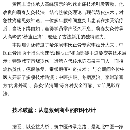
黄冈非遗传承人高峰演示的秒速止痛技术引发轰动。他
改良的蕲春艾灸技法，结合热敏灸理论与现代透皮技术，对
急性疼痛见效神速。一位多年腰椎间盘突出患者在接受治疗
后，当场下蹲自如，赢得学员掌声经久不息。蕲春艾灸传承
人高峰的"秒速止痛"，验证了古法新用的独特魅力。
本期培训还特邀了哈尔滨李氏正骨专家李延升大夫，中
医正骨用两个指头快速“颈椎扶正”和面部徒手逆龄变美技术展
示；特邀咸宁市烧烫伤非遗第六代传承陈石泉掌门人，面授
烧伤烫伤，疤痕修复、带状疱疹神奇技术； 与会期间各位中
医人开展了多项技术路演：中医护眼、冬病夏治、李时珍膏
方“内养外调”、鼻炎“苗清通”等各种安全可靠、立竿见影疗
法。
技术破壁：从急救到商业的闭环设计
据悉，以公益为桥，筑中医传承之路，是湖北中医一家