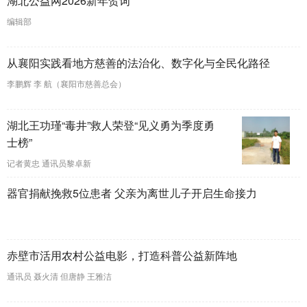
湖北公益网2026新年贺词
编辑部
从襄阳实践看地方慈善的法治化、数字化与全民化路径
李鹏辉 李 航（襄阳市慈善总会）
湖北王功瑾“毒井”救人荣登“见义勇为季度勇
士榜”
记者黄忠 通讯员黎卓新
器官捐献挽救5位患者 父亲为离世儿子开启生命接力
赤壁市活用农村公益电影，打造科普公益新阵地
通讯员 聂火清 但唐静 王雅洁