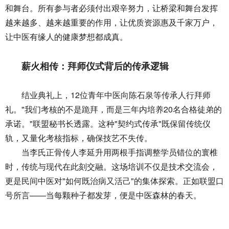
和舞台。所有参与者必须付出艰辛努力，让桥梁和舞台发挥
越来越多、越来越重要的作用，让优质资源惠及千家万户，
让中医有缘人的健康梦想都成真。
薪火相传：拜师仪式背后的传承逻辑
结业典礼上，12位青年中医向陈石泉等传承人行拜师
礼。"我们考核的不是跪拜，而是三年内培养20名合格徒弟的
承诺。"联盟秘书长透露。这种"契约式传承"既保留传统仪
轨，又量化考核指标，确保技艺不失传。
当李氏正骨传人李延升用两根手指调整学员错位的寰椎
时，传统与现代在此刻交融。这场培训不仅是技术交流会，
更是民间中医对"如何既治病又活己"的集体探索。正如联盟口
号所言——当每颗种子都发芽，便是中医森林的春天。