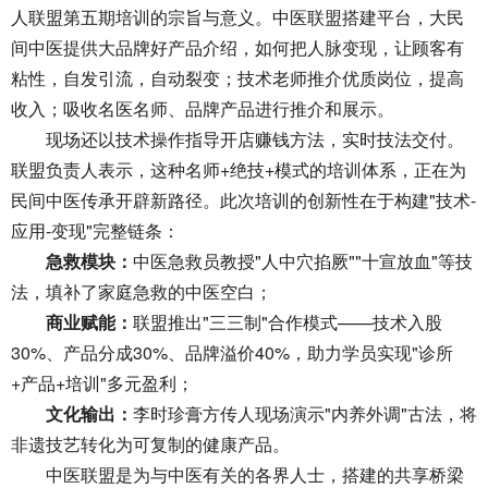
人联盟第五期培训的宗旨与意义。中医联盟搭建平台，大民
间中医提供大品牌好产品介绍，如何把人脉变现，让顾客有
粘性，自发引流，自动裂变；技术老师推介优质岗位，提高
收入；吸收名医名师、品牌产品进行推介和展示。
现场还以技术操作指导开店赚钱方法，实时技法交付。
联盟负责人表示，这种名师+绝技+模式的培训体系，正在为
民间中医传承开辟新路径。此次培训的创新性在于构建"技术-
应用-变现"完整链条：
急救模块：
中医急救员教授"人中穴掐厥""十宣放血"等技
法，填补了家庭急救的中医空白；
商业赋能：
联盟推出"三三制"合作模式——技术入股
30%、产品分成30%、品牌溢价40%，助力学员实现"诊所
+产品+培训"多元盈利；
文化输出：
李时珍膏方传人现场演示"内养外调"古法，将
非遗技艺转化为可复制的健康产品。
中医联盟是为与中医有关的各界人士，搭建的共享桥梁