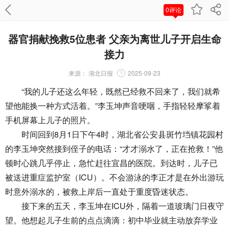
0评论
器官捐献挽救5位患者 父亲为离世儿子开启生命
接力
来源：
湖北日报
2025-09-23
“我的儿子还这么年轻，既然已经救不回来了，我们就希
望他能换一种方式活着。”李玉坤声音哽咽，手指轻轻摩挲着
手机屏幕上儿子的照片。
时间回到8月1日下午4时，湖北省公安县斑竹垱镇花园村
的李玉坤突然接到侄子的电话：“才才溺水了，正在抢救！”他
顿时心跳几乎停止，急忙赶往宜昌的医院。到达时，儿子已
被送进重症监护室（ICU）。不会游泳的李正才是在外出游玩
时意外溺水的，被救上岸后一直处于重度昏迷状态。
接下来的五天，李玉坤在ICU外，隔着一道玻璃门日夜守
望。他想起儿子生前的点点滴滴：初中毕业就主动放弃学业