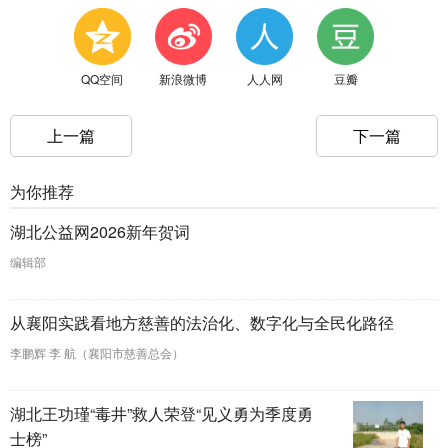
QQ空间
新浪微博
人人网
豆瓣
上一篇
下一篇
为你推荐
湖北公益网2026新年贺词
编辑部
从襄阳实践看地方慈善的法治化、数字化与全民化路径
李鹏辉 李 航（襄阳市慈善总会）
湖北王功瑾“毒井”救人荣登“见义勇为季度勇
士榜”