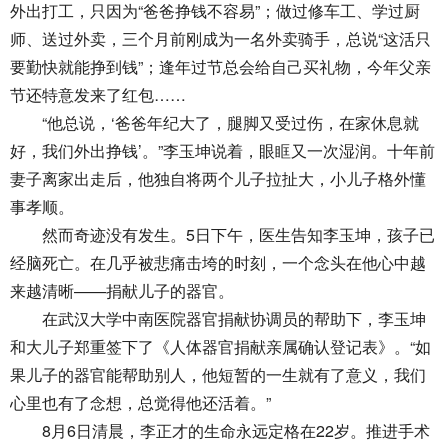
外出打工，只因为“爸爸挣钱不容易”；做过修车工、学过厨
师、送过外卖，三个月前刚成为一名外卖骑手，总说“这活只
要勤快就能挣到钱”；逢年过节总会给自己买礼物，今年父亲
节还特意发来了红包……
“他总说，‘爸爸年纪大了，腿脚又受过伤，在家休息就
好，我们外出挣钱’。”李玉坤说着，眼眶又一次湿润。十年前
妻子离家出走后，他独自将两个儿子拉扯大，小儿子格外懂
事孝顺。
然而奇迹没有发生。5日下午，医生告知李玉坤，孩子已
经脑死亡。在几乎被悲痛击垮的时刻，一个念头在他心中越
来越清晰——捐献儿子的器官。
在武汉大学中南医院器官捐献协调员的帮助下，李玉坤
和大儿子郑重签下了《人体器官捐献亲属确认登记表》。“如
果儿子的器官能帮助别人，他短暂的一生就有了意义，我们
心里也有了念想，总觉得他还活着。”
8月6日清晨，李正才的生命永远定格在22岁。推进手术