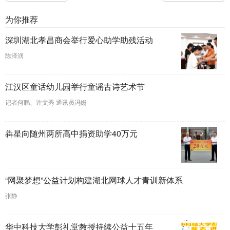
为你推荐
深圳湖北孝昌商会举行爱心助学助残活动
陈泽润
江汉区童话幼儿园举行童谣古诗艺术节
记者何鹏、许文秀 通讯员冯姗
犇星向随州两所高中捐资助学40万元
“网聚梦想”公益计划构建湖北网球人才青训新体系
张静
华中科技大学彭礼堂教授持续公益十五年