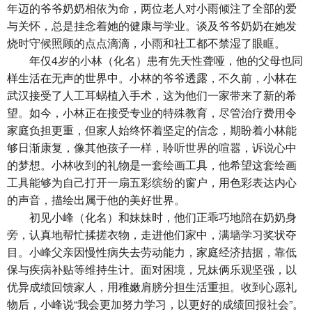
年迈的爷爷奶奶相依为命，两位老人对小雨倾注了全部的爱
与关怀，总是挂念着她的健康与学业。谈及爷爷奶奶在她发
烧时守候照顾的点点滴滴，小雨和社工都不禁湿了眼眶。
年仅4岁的小林（化名）患有先天性聋哑，他的父母也同
样生活在无声的世界中。小林的爷爷透露，不久前，小林在
武汉接受了人工耳蜗植入手术，这为他们一家带来了新的希
望。如今，小林正在接受专业的特殊教育，尽管治疗费用令
家庭负担更重，但家人始终怀着坚定的信念，期盼着小林能
够日渐康复，像其他孩子一样，聆听世界的喧嚣，诉说心中
的梦想。小林收到的礼物是一套绘画工具，他希望这套绘画
工具能够为自己打开一扇五彩缤纷的窗户，用色彩表达内心
的声音，描绘出属于他的美好世界。
初见小峰（化名）和妹妹时，他们正乖巧地陪在奶奶身
旁，认真地帮忙揉搓衣物，走进他们家中，满墙学习奖状夺
目。小峰父亲因慢性病失去劳动能力，家庭经济拮据，靠低
保与疾病补贴等维持生计。面对困境，兄妹俩乐观坚强，以
优异成绩回馈家人，用稚嫩肩膀分担生活重担。收到心愿礼
物后，小峰说“我会更加努力学习，以更好的成绩回报社会”。