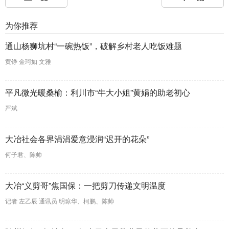
为你推荐
通山杨狮坑村“一碗热饭”，破解乡村老人吃饭难题
黄铮 金珂如 文雅
平凡微光暖桑榆：利川市“牛大小姐”黄娟的助老初心
严斌
大冶社会各界涓涓爱意浸润“迟开的花朵”
何子君、陈帅
大冶“义剪哥”焦国保：一把剪刀传递文明温度
记者 左乙辰 通讯员 明琼华、柯鹏、陈帅