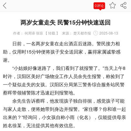
0评论
两岁女童走失 民警15分钟快速送回
作者：
何周谛 张琼 【 转载 】
来源：
楚天都市报
2025-08-13
日前，一名两岁女童在走出酒店后迷路。警民接力相
助，仅用时15分钟便将孩子安全送回家，赢得家属诚挚感
谢。
“小姑娘好像迷路了，我们看到了就报警了。”当天上午8
时许，汉阳区美好广场物业工作人员余先生报警，称捡到了
一个疑似走失的女孩。汉阳区分局第三警务综合服务站民警
蔡晖带领辅警陈才迅速赶到报警地。
余先生告诉蔡晖，他发现孩子独自徘徊，感觉孩子可能
与家人走散，便将她带到身边并报警。“家住哪？你和谁一起
出来的？”经询问，小女孩自称小雨（化名），仅能提供母亲
姓名徐某，无法提供其他有效信息。