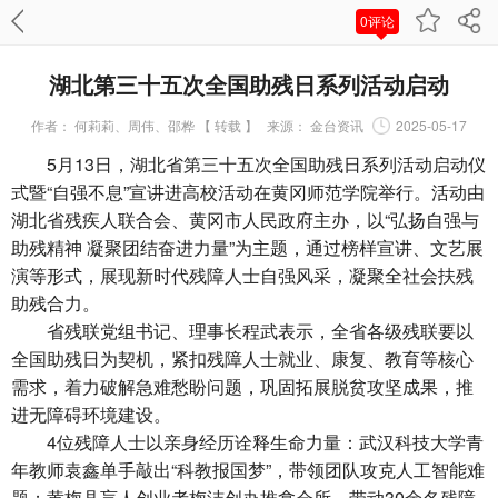
0评论
湖北第三十五次全国助残日系列活动启动
作者：
何莉莉、周伟、邵桦 【 转载 】
来源：
金台资讯
2025-05-17
5月13日，湖北省第三十五次全国助残日系列活动启动仪
式暨“自强不息”宣讲进高校活动在黄冈师范学院举行。活动由
湖北省残疾人联合会、黄冈市人民政府主办，以“弘扬自强与
助残精神 凝聚团结奋进力量”为主题，通过榜样宣讲、文艺展
演等形式，展现新时代残障人士自强风采，凝聚全社会扶残
助残合力。
省残联党组书记、理事长程武表示，全省各级残联要以
全国助残日为契机，紧扣残障人士就业、康复、教育等核心
需求，着力破解急难愁盼问题，巩固拓展脱贫攻坚成果，推
进无障碍环境建设。
4位残障人士以亲身经历诠释生命力量：武汉科技大学青
年教师袁鑫单手敲出“科教报国梦”，带领团队攻克人工智能难
题；黄梅县盲人创业者梅洁创办推拿会所，带动30余名残障