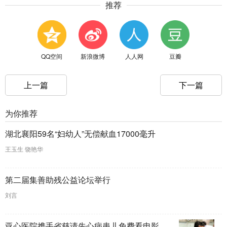
推荐
QQ空间
新浪微博
人人网
豆瓣
上一篇
下一篇
为你推荐
湖北襄阳59名“妇幼人”无偿献血17000毫升
王玉生 饶艳华
第二届集善助残公益论坛举行
刘言
亚心医院携手省慈请先心病患儿免费看电影