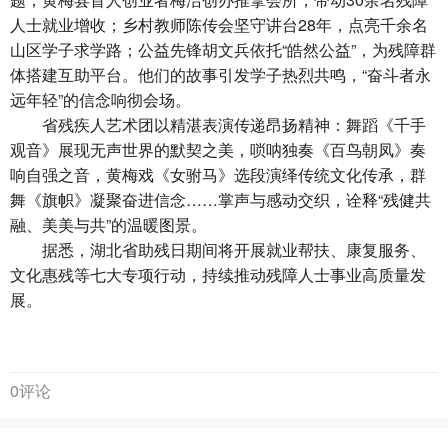
人士就业增收；乡村教师陈传会坚守讲台28年，点亮千余名
山区学子求学路；公益先锋胡文兵依托“皓然公益”，为残障群
体搭建互助平台。他们的故事引发学子热烈共鸣，“奋斗者永
远年轻”的信念响彻会场。
省残疾人艺术团以精湛表演传递昂扬精神：舞蹈《千手
观音》展现无声世界的默契之美，唢呐独奏《百鸟朝凤》奏
响自强之音，黄梅戏《女驸马》选段演绎传统文化传承，群
舞《旗帜》凝聚奋进信念……掌声与感动交织，诠释“残健共
融、美美与共”的温暖图景。
据悉，湖北省助残日期间将开展就业帮扶、康复服务、
文化惠残等七大专项行动，持续推动残障人士事业高质量发
展。
0评论