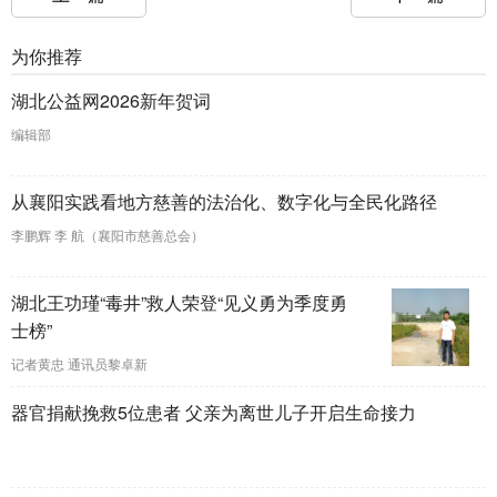
为你推荐
湖北公益网2026新年贺词
编辑部
从襄阳实践看地方慈善的法治化、数字化与全民化路径
李鹏辉 李 航（襄阳市慈善总会）
湖北王功瑾“毒井”救人荣登“见义勇为季度勇
士榜”
记者黄忠 通讯员黎卓新
器官捐献挽救5位患者 父亲为离世儿子开启生命接力