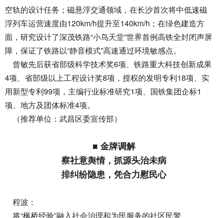
空轨的设计任务；磁悬浮交通领域，在长沙首次将中低速磁
浮列车运营速度由120km/h提升至140km/h；在绿色建造方
面，研究设计了深茂铁路“小鸟天堂”世界首例高铁全封闭声屏
障，保证了铁路以“静音模式”高速通过环境敏感点。
曾敏先后获省部级科学技术奖6项、铁路重大科技创新成果
4项、省部级以上工程设计奖8项，授权的发明专利18项、实
用新型专利99项，主编行业标准研究1项、国铁集团企标1
项、地方及团体标准4项。
（推荐单位：武昌区委宣传部）
■ 金牌调解
察社意舆情，抓源头治未病
排纠纷隐患，凭合力慰民心
程波：
将“枫桥经验”融入社会治理和为民服务的社区民警