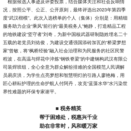
根据候选人事迹及评委投票，结合媒体关注和社会反响情
况，按照公平、公正、公开原则，最终评选出2023年第四季
度“武汉楷模”。此次入选榜单的个人（集体）分别是：用精细
服务助力企业“乘风”前行的“最美税务人”鲍静，打造精品工程
的地铁建设“坚守者”刘奇，为新中国核武器研制隐姓埋名二十
五载的老党员刘佑俊，为建设交通强国添砖加瓦的“桥梁梦想
家”曾敏，将“枫桥经验”融入社会治理和为民服务的社区民警
程波，在高温与焊花中淬炼“钢铁脊梁”的中建钢构武汉有限公
司装焊班组，全心全意为群众解纷排难的全国模范人民调解
员易庆洪，为学生点亮梦想和智慧明灯的引路人廖艳梅，用
匠心耕耘护理的生命护航人付阿丹，攻克“蓝藻水华”水污染世
界性难题的环保专家谢平。
■ 税务精英
帮于困难处，税惠兴千业
助在非常时，风和暖万家