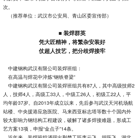
次。
（推荐单位：武汉市公安局、青山区委宣传部）
■ 装焊群英
凭大匠精神，将繁杂安装好
仗超人技艺，把分歧焊接牢
中建钢构武汉有限公司装焊班组：
在高温与焊花中淬炼“钢铁脊梁”
中建钢构武汉有限公司装焊班组共有87人，其中高级技师2
人，技师4人，高级工33人，中级工26人，初级工22人，平
均年龄37岁。自2013年成立以来，先后参与武汉天河机场航
站楼、中央援港应急医院、马来西亚标志塔等数十个国内外
较大影响力钢结构工程建设，破解了诸多焊接难题，形成工
艺方案13项，申报“金点子”14条。
近年来，装焊班组涌现出荆楚工匠李云飞、胡跃飞，湖北