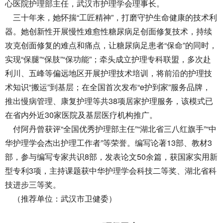
心医院护理部主任，武汉市护理学会理事长。
三十年来，她怀揣“工匠精神”，打磨守护生命健康的技术利
器。她创新性开展慢性难愈性糖尿病足创面修复技术，持续
攻克创面修复的难点和痛点，让糖尿病足患者“保命”的同时，
实现“保腿”“保肢”“保功能”；牵头成立护理专科联盟，多次赴
利川、五峰等偏远地区开展护理技术培训，将前沿的护理技
术知识“搬运”到基层；在全国首次发布“e护到家”服务品牌，
推出慢病管理、康复护理等共38项居家护理服务，该模式已
在省内外近30家医院及基层医疗机构推广。
付阿丹曾获评“全国优秀护理部主任”“湖北省三八红旗手”“中
华护理学会杰出护理工作者”等荣誉。编写论著13部、教材3
部，参与编写专家共识8部，发表论文50余篇，获国家实用新
型专利3项，主持课题获中华护理学会科技二等奖、湖北省科
技进步三等奖。
（推荐单位：武汉市卫健委）