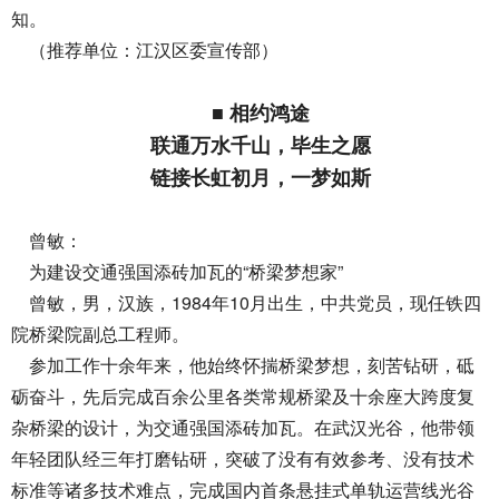
知。
（推荐单位：江汉区委宣传部）
■ 相约鸿途
联通万水千山，毕生之愿
链接长虹初月，一梦如斯
曾敏：
为建设交通强国添砖加瓦的“桥梁梦想家”
曾敏，男，汉族，1984年10月出生，中共党员，现任铁四
院桥梁院副总工程师。
参加工作十余年来，他始终怀揣桥梁梦想，刻苦钻研，砥
砺奋斗，先后完成百余公里各类常规桥梁及十余座大跨度复
杂桥梁的设计，为交通强国添砖加瓦。在武汉光谷，他带领
年轻团队经三年打磨钻研，突破了没有有效参考、没有技术
标准等诸多技术难点，完成国内首条悬挂式单轨运营线光谷