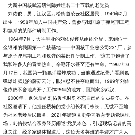
为新中国核武器研制隐姓埋名二十五载的老党员
刘佑俊，男，江汉区万松街道凌云社区居民，1940年2月
出生，1958年加入中国共产党，曾参与我国原子弹尾期工程
和氢弹的某部件研制工作。
1964年7月，大学毕业的刘佑俊遵从组织分配，来到位于
金银滩的我国第一个核基地——中国核工业总公司221厂，参
与原子弹尾期工程和氢弹的某部件研制工作。“这其中饱含了
我和许多人的青春热血、辛勤汗水甚至还有生命。”1967年6
月17日，我国第一颗氢弹爆炸成功，当他通过纪录片看到氢
弹爆炸腾起的蘑菇云时，眼泪忍不住夺眶而出。1989年刘佑
俊依依不舍地离开了工作25年的地方，回到家乡武汉。
2000年，退休后的刘佑俊也时刻不忘自己的党员身份。在
社区邀请下，他担任楼栋的党小组长和门栋长，无微不至地
为社区老龄居民服务。2021年街道党史学习教育专题党课现
场，刘佑俊结合亲身经历阐述“党员本色”，引起现场记者的高
度关注，经多家媒体报道后，这位无名英雄的事迹才广为人