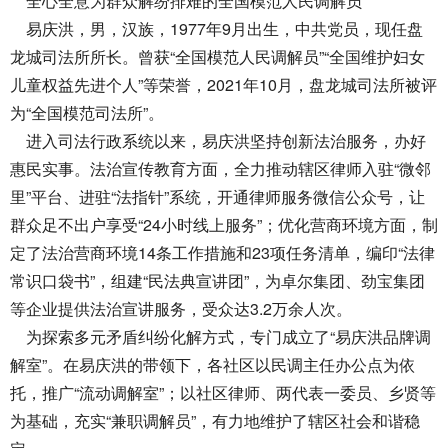
全心全意为群众解纷排难的全国模范人民调解员
易庆洪，男，汉族，1977年9月出生，中共党员，现任盘
龙城司法所所长。曾获“全国模范人民调解员”“全国维护妇女
儿童权益先进个人”等荣誉，2021年10月，盘龙城司法所被评
为“全国模范司法所”。
进入司法行政系统以来，易庆洪坚持创新法治服务，办好
惠民实事。法治宣传教育方面，全力推动辖区律师入驻“微邻
里”平台、进驻“法指针”系统，开通律师服务微信公众号，让
群众足不出户享受“24小时线上服务”；优化营商环境方面，制
定了法治营商环境14条工作措施和23项任务清单，编印“法律
常识口袋书”，组建“民法典宣讲团”，为卓尔集团、劲宝集团
等企业提供法治宣讲服务，受众达3.2万余人次。
为探索多元矛盾纠纷化解方式，专门成立了“易庆洪品牌调
解室”。在易庆洪的带领下，各社区以民调主任办公点为依
托，推广“流动调解室”；以社区律师、两代表一委员、乡贤等
为基础，充实“兼职调解员”，有力地维护了辖区社会和谐稳