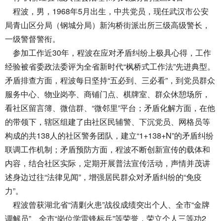
程波，男，1968年5月出生，中共党员，现任武汉市公安
局青山区分局（钢城分局）新沟桥街派出所三级高级警长，
一级警督警衔。
参加工作近30年，程波在应对矛盾纠纷上极具心得，工作
经验被省委政法委评为全省新时代“枫桥式工作法”先进典型。
矛盾排查方面，程波每日坚持“五必到、三必看”，到党员群众
服务中心、物业岗亭、商铺门点、棋牌室、群众休憩场所，
看社区留言簿、微信群、“微邻里”平台；矛盾化解方面，在他
的带领下，辖区组建了由社区民辅警、下沉党员、网格员等
构成的共138人的社区警务团队，建立“1+138+N”的矛盾纠纷
联调工作机制；矛盾预防方面，程波不断创新宣传的载体和
内容，结合社区实际，定期开展普法宣传活动，声情并茂讲
述身边过往“法律见闻”，增强居民群众对矛盾纠纷的“免疫
力”。
程波曾获湖北省“清剿火患”战役成绩突出个人、全市“金牌
调解员”、全市“岗位学雷锋标兵”等荣誉，荣立个人三等功2